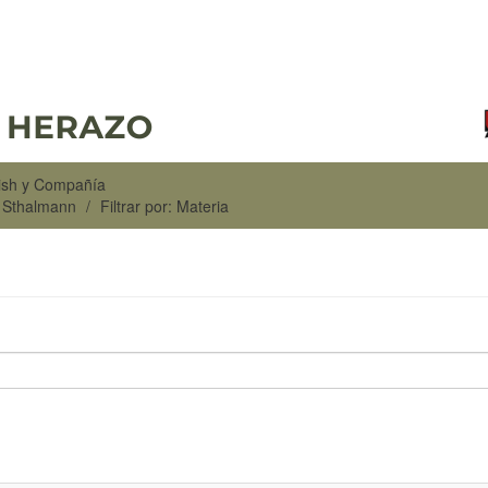
rish y Compañía
n Sthalmann
Filtrar por: Materia