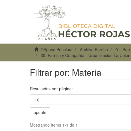
DSpace Principal
Archivo Parrish
01. Par
30. Parrish y Compañía - Urbanización La Unió
Filtrar por: Materia
Resultados por página:
update
Mostrando ítems 1-1 de 1