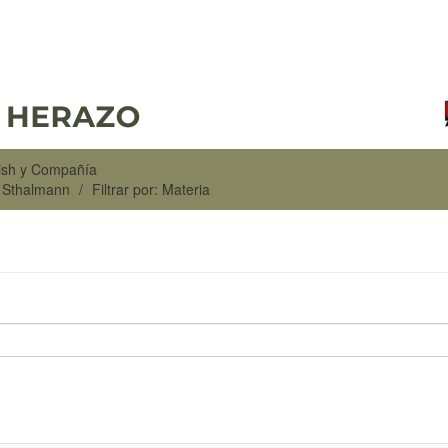
rish y Compañía
n Sthalmann
Filtrar por: Materia