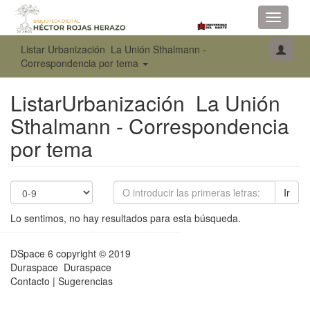
Toggle
navigati
Listar Urbanización La Unión Sthalmann -
Correspondencia por tema
ListarUrbanización La Unión
Sthalmann - Correspondencia
por tema
Ir
Lo sentimos, no hay resultados para esta búsqueda.
DSpace 6
copyright © 2019
Duraspace
Duraspace
Contacto
|
Sugerencias