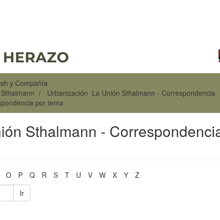
rish y Compañía
n Sthalmann
Urbanización La Unión Sthalmann - Correspondencia
spondencia por tema
nión Sthalmann - Correspondenci
O
P
Q
R
S
T
U
V
W
X
Y
Z
Ir