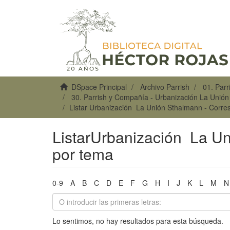
DSpace Principal
Archivo Parrish
01. Par
30. Parrish y Compañía - Urbanización La Unió
Listar Urbanización La Unión Sthalmann - Corre
ListarUrbanización La U
por tema
0-9
A
B
C
D
E
F
G
H
I
J
K
L
M
N
Lo sentimos, no hay resultados para esta búsqueda.