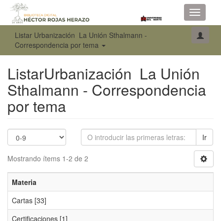
Toggle
navigati
Listar Urbanización La Unión Sthalmann -
Correspondencia por tema
ListarUrbanización La Unión
Sthalmann - Correspondencia
por tema
Ir
Mostrando ítems 1-2 de 2
Materia
Cartas
[33]
Certificaciones
[1]