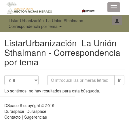
Toggle
navigati
Listar Urbanización La Unión Sthalmann -
Correspondencia por tema
ListarUrbanización La Unión
Sthalmann - Correspondencia
por tema
Ir
Lo sentimos, no hay resultados para esta búsqueda.
DSpace 6
copyright © 2019
Duraspace
Duraspace
Contacto
|
Sugerencias