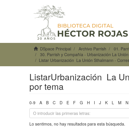
DSpace Principal
Archivo Parrish
01. Par
30. Parrish y Compañía - Urbanización La Unió
Listar Urbanización La Unión Sthalmann - Corre
ListarUrbanización La U
por tema
0-9
A
B
C
D
E
F
G
H
I
J
K
L
M
N
Lo sentimos, no hay resultados para esta búsqueda.