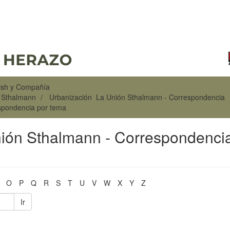
rish y Compañía
n Sthalmann
Urbanización La Unión Sthalmann - Correspondencia
spondencia por tema
nión Sthalmann - Correspondenci
O
P
Q
R
S
T
U
V
W
X
Y
Z
Ir