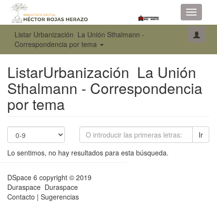
Toggle
navigati
Listar Urbanización La Unión Sthalmann -
Correspondencia por tema
ListarUrbanización La Unión
Sthalmann - Correspondencia
por tema
Ir
Lo sentimos, no hay resultados para esta búsqueda.
DSpace 6
copyright © 2019
Duraspace
Duraspace
Contacto
|
Sugerencias