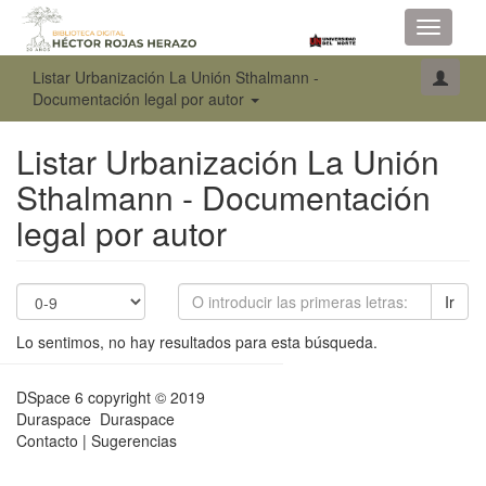
Toggle
navigati
Listar Urbanización La Unión Sthalmann -
Documentación legal por autor
Listar Urbanización La Unión
Sthalmann - Documentación
legal por autor
Ir
Lo sentimos, no hay resultados para esta búsqueda.
DSpace 6
copyright © 2019
Duraspace
Duraspace
Contacto
|
Sugerencias