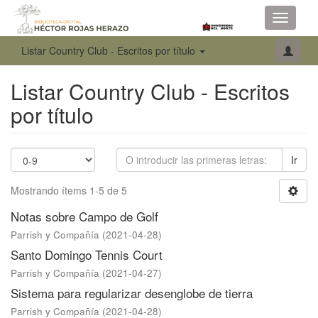
Toggle
navigati
Listar Country Club - Escritos por título
Listar Country Club - Escritos
por título
Ir
Mostrando ítems 1-5 de 5
Notas sobre Campo de Golf
Parrish y Compañía
(
2021-04-28
)
Santo Domingo Tennis Court
Parrish y Compañía
(
2021-04-27
)
Sistema para regularizar desenglobe de tierra
Parrish y Compañía
(
2021-04-28
)