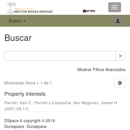
Toggle
navigati
Buscar
Buscar
Ir
Mostrar Filtros Avanzados
Mostrando ítems 1-1 de 1
Property interests
Parrish, Karl C.
;
Parrish y Compañía
;
Van Wagenen, James H.
(
2021-05-11
)
DSpace 6
copyright © 2019
Duraspace
Duraspace