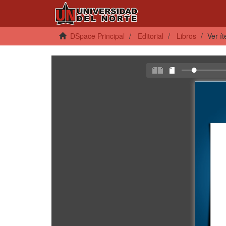
DSpace Principal
Editorial
Libros
Ver í