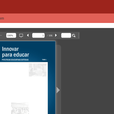
tem
/ 106