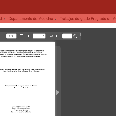
ud
Departamento de Medicina
Trabajos de grado Pregrado en M
/ 43