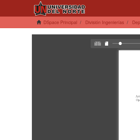
DSpace Principal
División Ingenierías
Dep