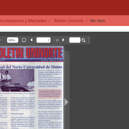
municaciones y Mercadeo
Boletín Uninorte
Ver ítem
/ 12