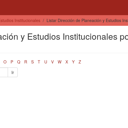
studios Institucionales
Listar Dirección de Planeación y Estudios Ins
ción y Estudios Institucionales p
O
P
Q
R
S
T
U
V
W
X
Y
Z
Ir