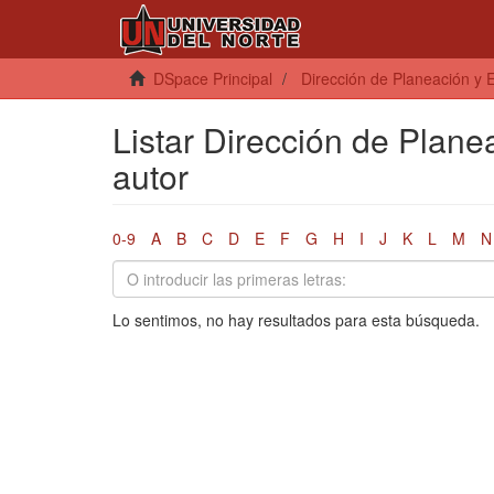
DSpace Principal
Dirección de Planeación y E
Listar Dirección de Planea
autor
0-9
A
B
C
D
E
F
G
H
I
J
K
L
M
N
Lo sentimos, no hay resultados para esta búsqueda.