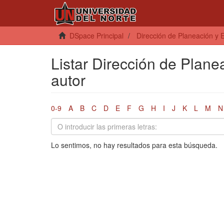
DSpace Principal
Dirección de Planeación y E
Listar Dirección de Planea
autor
0-9
A
B
C
D
E
F
G
H
I
J
K
L
M
N
Lo sentimos, no hay resultados para esta búsqueda.