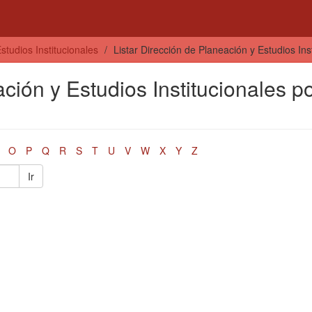
studios Institucionales
Listar Dirección de Planeación y Estudios Ins
ción y Estudios Institucionales p
O
P
Q
R
S
T
U
V
W
X
Y
Z
Ir