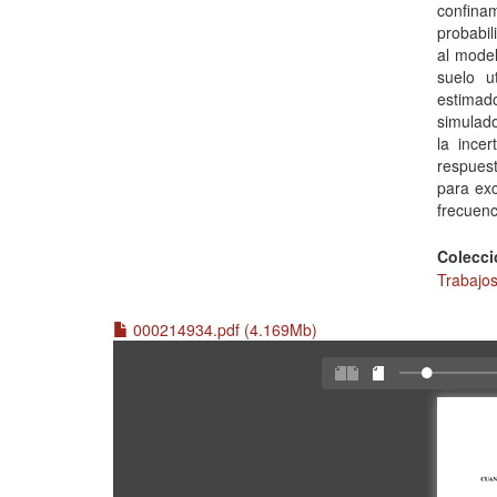
confinam
probabil
al model
suelo u
estimad
simulado
la incer
respuest
para exc
frecuenc
Colecci
Trabajos
000214934.pdf (4.169Mb)