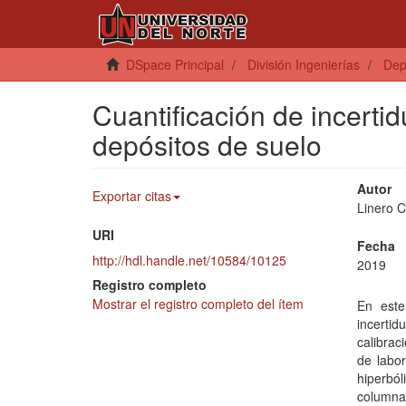
DSpace Principal
División Ingenierías
Dep
Cuantificación de incert
depósitos de suelo
Autor
Exportar citas
Linero C
URI
Fecha
http://hdl.handle.net/10584/10125
2019
Registro completo
Mostrar el registro completo del ítem
En este
incerti
calibrac
de labor
hiperból
column