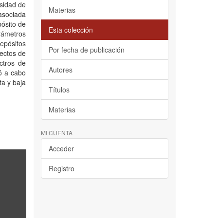
nsidad de
Materias
 asociada
pósito de
Esta colección
rámetros
epósitos
Por fecha de publicación
ectos de
ctros de
Autores
vó a cabo
ta y baja
Títulos
Materias
MI CUENTA
Acceder
Registro