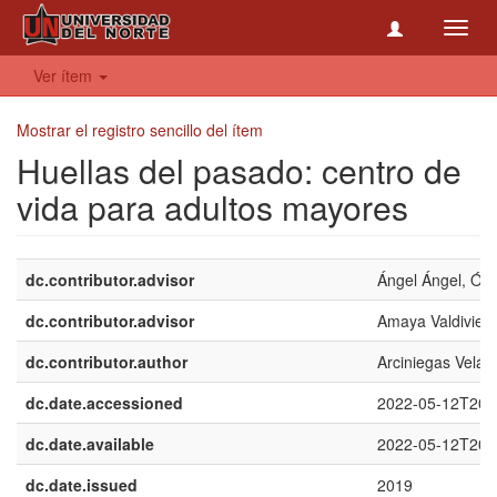
Toggl
navig
Ver ítem
Mostrar el registro sencillo del ítem
Huellas del pasado: centro de
vida para adultos mayores
dc.contributor.advisor
Ángel Ángel, Ós
dc.contributor.advisor
Amaya Valdivies
dc.contributor.author
Arciniegas Velás
dc.date.accessioned
2022-05-12T20:
dc.date.available
2022-05-12T20:
dc.date.issued
2019