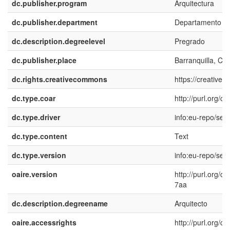
dc.publisher.program
Arquitectura
dc.publisher.department
Departamento de
dc.description.degreelevel
Pregrado
dc.publisher.place
Barranquilla, Co
dc.rights.creativecommons
https://creative
dc.type.coar
http://purl.org/
dc.type.driver
info:eu-repo/sem
dc.type.content
Text
dc.type.version
info:eu-repo/sem
oaire.version
http://purl.org/
7aa
dc.description.degreename
Arquitecto
oaire.accessrights
http://purl.org/c