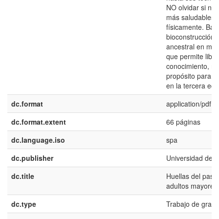
NO olvidar si no
más saludables 
físicamente. Basa
bioconstrucción,
ancestral en med
que permite libe
conocimiento, re
propósito para t
en la tercera eda
dc.format
application/pdf
dc.format.extent
66 páginas
dc.language.iso
spa
dc.publisher
Universidad del 
dc.title
Huellas del pasa
adultos mayores
dc.type
Trabajo de grado