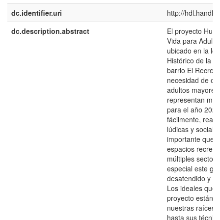
dc.identifier.uri
http://hdl.handl
dc.description.abstract
El proyecto Huel
Vida para Adulto
ubicado en la lo
Histórico de la c
barrio El Recreo.
necesidad de ofr
adultos mayores 
representan más
para el año 202
fácilmente, reali
lúdicas y sociali
importante que l
espacios recreat
múltiples sectore
especial este gr
desatendido y ol
Los ideales que 
proyecto están 
nuestras raíces,
hasta sus técnic