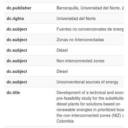
dc.publisher
Barranquilla, Universidad del Norte, 20
dc.rights
Universidad del Norte
dc.subject
Fuentes no convencionales de energía
dc.subject
Zonas no Interconectadas
dc.subject
Diésel
dc.subject
Non-interconnected zones
dc.subject
Diesel
dc.subject
Unconventional sources of energy
dc.title
Development of a technical and econo
pre-feasibility study for the substitution 
diesel plants for solutions based on
renewable energies in prioritized locati
the non-interconnected zones (NIZ) of
Colombia