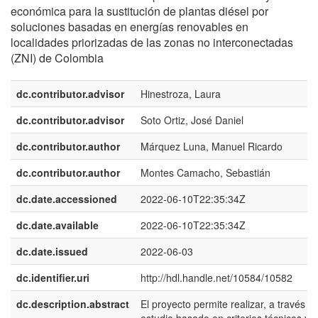
económica para la sustitución de plantas diésel por
soluciones basadas en energías renovables en
localidades priorizadas de las zonas no interconectadas
(ZNI) de Colombia
dc.contributor.advisor
Hinestroza, Laura
dc.contributor.advisor
Soto Ortiz, José Daniel
dc.contributor.author
Márquez Luna, Manuel Ricardo
dc.contributor.author
Montes Camacho, Sebastián
dc.date.accessioned
2022-06-10T22:35:34Z
dc.date.available
2022-06-10T22:35:34Z
dc.date.issued
2022-06-03
dc.identifier.uri
http://hdl.handle.net/10584/10582
dc.description.abstract
El proyecto permite realizar, a través d