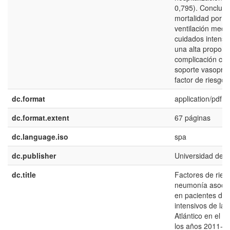
0,795). Conclusi
mortalidad por 
ventilación mecá
cuidados intensi
una alta proporc
complicación car
soporte vasopre
factor de riesgo 
dc.format
application/pdf
dc.format.extent
67 páginas
dc.language.iso
spa
dc.publisher
Universidad del 
dc.title
Factores de ries
neumonía asocia
en pacientes de
intensivos de la
Atlántico en el 
los años 2011-2