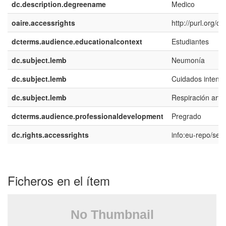
dc.description.degreename
Medico
oaire.accessrights
http://purl.org/c
dcterms.audience.educationalcontext
Estudiantes
dc.subject.lemb
Neumonía
dc.subject.lemb
Cuidados intensi
dc.subject.lemb
Respiración artifi
dcterms.audience.professionaldevelopment
Pregrado
dc.rights.accessrights
info:eu-repo/se
Ficheros en el ítem