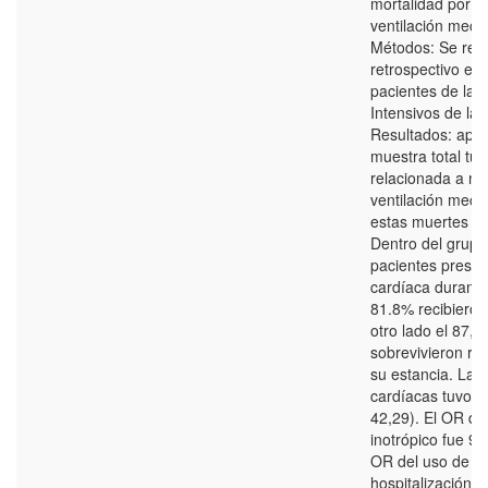
mortalidad por 
ventilación mecá
Métodos: Se real
retrospectivo en 
pacientes de la 
Intensivos de la
Resultados: apr
muestra total tuv
relacionada a n
ventilación mecá
estas muertes fu
Dentro del grupo
pacientes presen
cardíaca durante 
81.8% recibieron
otro lado el 87,
sobrevivieron rec
su estancia. La 
cardíacas tuvo 
42,29). El OR de
inotrópico fue 9,
OR del uso de co
hospitalización 