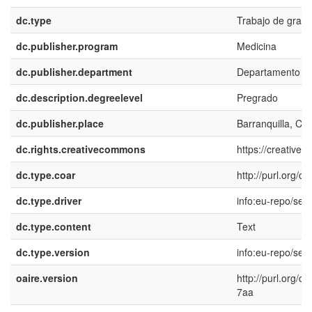
dc.type
Trabajo de grado
dc.publisher.program
Medicina
dc.publisher.department
Departamento de
dc.description.degreelevel
Pregrado
dc.publisher.place
Barranquilla, Co
dc.rights.creativecommons
https://creative
dc.type.coar
http://purl.org/
dc.type.driver
info:eu-repo/sem
dc.type.content
Text
dc.type.version
info:eu-repo/sem
oaire.version
http://purl.org/
7aa