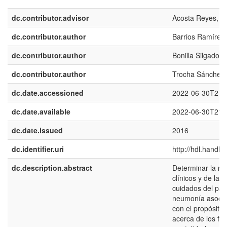
dc.contributor.advisor
Acosta Reyes, Jo
dc.contributor.author
Barrios Ramírez,
dc.contributor.author
Bonilla Silgado, 
dc.contributor.author
Trocha Sánchez,
dc.date.accessioned
2022-06-30T21:
dc.date.available
2022-06-30T21:
dc.date.issued
2016
dc.identifier.uri
http://hdl.handl
dc.description.abstract
Determinar la rel
clínicos y de lab
cuidados del pac
neumonía asocia
con el propósito
acerca de los fa