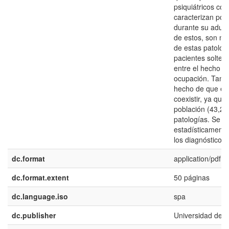
psiquiátricos co
caracterizan por
durante su adult
de estos, son mu
de estas patolog
pacientes soltero
entre el hecho d
ocupación. Tambi
hecho de que es
coexistir, ya que
población (43,2
patologías. Se e
estadísticamente 
los diagnósticos
dc.format
application/pdf
dc.format.extent
50 páginas
dc.language.iso
spa
dc.publisher
Universidad del 