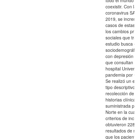
todo el mundo y
coexistir. Con l
coronavirus SARS
2019, se increm
casos de estas c
los cambios prin
sociales que tra
estudio busca eva
sociodemográfica
con depresión y 
que consultan al 
hospital Universi
pandemia por CO
Se realizó un est
tipo descriptivo,
recolección de d
historias clínica
suministrada por 
Norte en la cual p
criterios de inclu
obtuvieron 228 p
resultados de nu
que los paciente