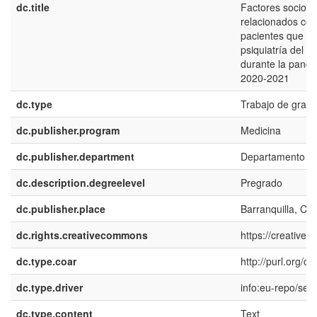
dc.title
Factores sociode
relacionados con
pacientes que con
psiquiatría del h
durante la pand
2020-2021
dc.type
Trabajo de grado
dc.publisher.program
Medicina
dc.publisher.department
Departamento de
dc.description.degreelevel
Pregrado
dc.publisher.place
Barranquilla, Co
dc.rights.creativecommons
https://creative
dc.type.coar
http://purl.org/
dc.type.driver
info:eu-repo/sem
dc.type.content
Text