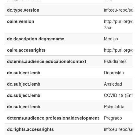
dc.type.version
info:eu-repo/sem
oaire.version
http://purl.org/
7aa
dc.description.degreename
Medico
oaire.accessrights
http://purl.org/c
dcterms.audience.educationalcontext
Estudiantes
dc.subject.lemb
Depresión
dc.subject.lemb
Ansiedad
dc.subject.lemb
COVID-19 (Enfe
dc.subject.lemb
Psiquiatría
dcterms.audience.professionaldevelopment
Pregrado
dc.rights.accessrights
info:eu-repo/se