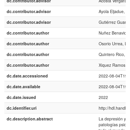
dc.contributor.advisor
Acosta Vergara, 
dc.contributor.advisor
Ayola Eljadue, El
dc.contributor.advisor
Gutiérrez Guarín,
dc.contributor.author
Nuñez Benavides
dc.contributor.author
Osorio Urrea, Lu
dc.contributor.author
Quintero Rico, D
dc.contributor.author
Xiquez Ramos, M
dc.date.accessioned
2022-08-04T19:
dc.date.available
2022-08-04T19:
dc.date.issued
2022
dc.identifier.uri
http://hdl.handl
dc.description.abstract
La depresión y l
patologías psiqu