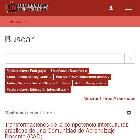
Toggl
navig
Buscar
Buscar
Ir
Palabra clave: Pedagogía -- Enseñanza (Superior) ×
Autor: Lombana Coy, Jahir ×
Palabra clave: Multiculturalismo ×
Autor: Guevara Novoa, Claudia Cecilia ×
Autor: Cano, John ×
Palabra clave: Educación intercultural ×
Mostrar Filtros Avanzados
Mostrando ítems 1-1 de 1
Transformaciones de la competencia intercultural:
prácticas de una Comunidad de Aprendizaje
Docente (CAD)