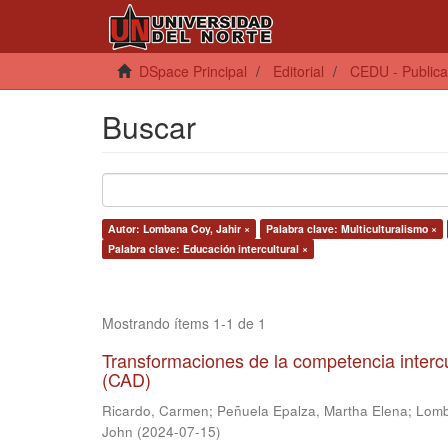
DSpace Principal
Editorial
CEDU - Publica
Buscar
Autor: Lombana Coy, Jahir ×
Palabra clave: Multiculturalismo ×
Palabra clave: Educación intercultural ×
Mostrando ítems 1-1 de 1
Transformaciones de la competencia interc
(CAD)
Ricardo, Carmen
;
Peñuela Epalza, Martha Elena
;
Lomb
John
(
2024-07-15
)