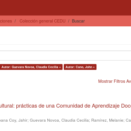
ciones
Colección general CEDU
Buscar
Autor: Guevara Novoa, Claudia Cecilia ×
Autor: Cano, John ×
Mostrar Filtros 
ultural: prácticas de una Comunidad de Aprendizaje Doc
ana Coy, Jahir
;
Guevara Novoa, Claudia Cecilia
;
Ramírez, Melanie
;
Ca