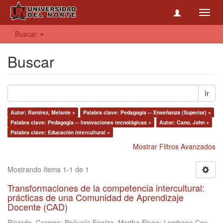
Toggl
navig
Buscar
Buscar
Ir
Autor: Ramírez, Melanie ×
Palabra clave: Pedagogía -- Enseñanza (Superior) ×
Palabra clave: Pedagogía -- Innovaciones tecnológicas ×
Autor: Cano, John ×
Palabra clave: Educación intercultural ×
Mostrar Filtros Avanzados
Mostrando ítems 1-1 de 1
Transformaciones de la competencia intercultural:
prácticas de una Comunidad de Aprendizaje
Docente (CAD)
Ricardo, Carmen
;
Peñuela Epalza, Martha Elena
;
Lombana Coy,