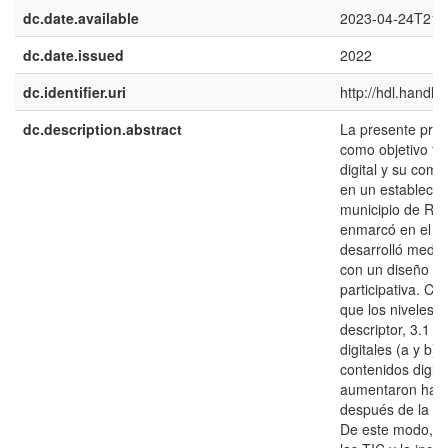
dc.date.available
2023-04-24T21:
dc.date.issued
2022
dc.identifier.uri
http://hdl.handl
dc.description.abstract
La presente prop
como objetivo fo
digital y su comp
en un establecimi
municipio de Res
enmarcó en el pa
desarrolló media
con un diseño de
participativa. Co
que los niveles d
descriptor, 3.1 d
digitales (a y b)
contenidos digit
aumentaron hacia
después de la ap
De este modo, a 