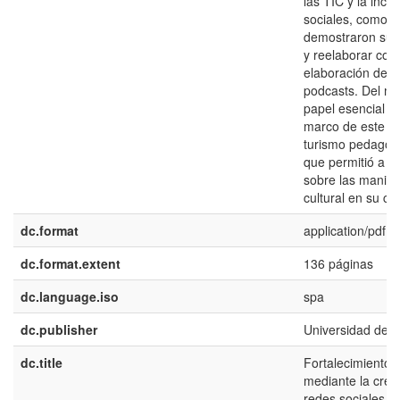
las TIC y la inco
sociales, como Y
demostraron su c
y reelaborar cont
elaboración de s
podcasts. Del m
papel esencial d
marco de este pr
turismo pedagógic
que permitió a lo
sobre las manife
cultural en su con
dc.format
application/pdf
dc.format.extent
136 páginas
dc.language.iso
spa
dc.publisher
Universidad del 
dc.title
Fortalecimiento d
mediante la crea
redes sociales