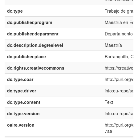
dc.type
Trabajo de grado
dc.publisher.program
Maestría en Edu
dc.publisher.department
Departamento de
dc.description.degreelevel
Maestría
dc.publisher.place
Barranquilla, Co
dc.rights.creativecommons
https://creative
dc.type.coar
http://purl.org/
dc.type.driver
info:eu-repo/sem
dc.type.content
Text
dc.type.version
info:eu-repo/sem
oaire.version
http://purl.org/
7aa