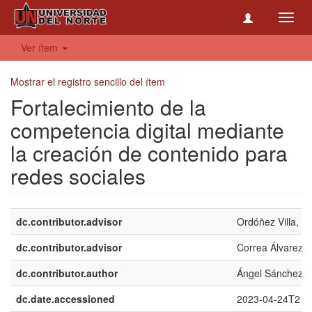
Toggl
navig
Ver ítem
Mostrar el registro sencillo del ítem
Fortalecimiento de la
competencia digital mediante
la creación de contenido para
redes sociales
dc.contributor.advisor
Ordóñez Villa, Mó
dc.contributor.advisor
Correa Álvarez, 
dc.contributor.author
Ángel Sánchez, E
dc.date.accessioned
2023-04-24T21: