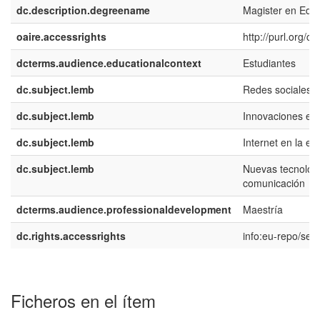
dc.description.degreename
Magister en Edu
oaire.accessrights
http://purl.org/c
dcterms.audience.educationalcontext
Estudiantes
dc.subject.lemb
Redes sociales
dc.subject.lemb
Innovaciones ed
dc.subject.lemb
Internet en la e
dc.subject.lemb
Nuevas tecnologí
comunicación
dcterms.audience.professionaldevelopment
Maestría
dc.rights.accessrights
info:eu-repo/se
Ficheros en el ítem