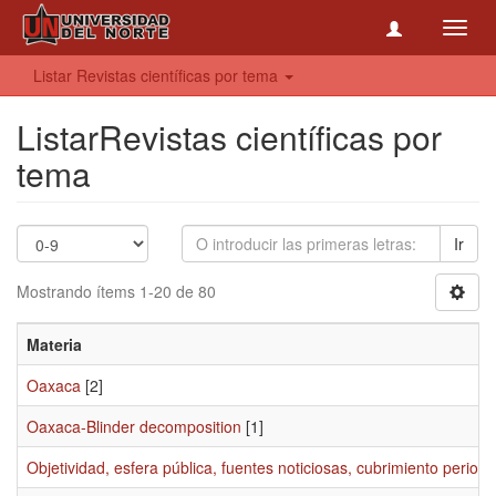
Toggl
navig
Listar Revistas científicas por tema
ListarRevistas científicas por
tema
Ir
Mostrando ítems 1-20 de 80
Materia
Oaxaca
[2]
Oaxaca-Blinder decomposition
[1]
Objetividad, esfera pública, fuentes noticiosas, cubrimiento periodí