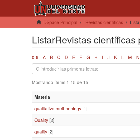
DSpace Principal
Revistas científicas
Lista
ListarRevistas científicas
0-9
A
B
C
D
E
F
G
H
I
J
K
L
M
N
Mostrando ítems 1-15 de 15
Materia
qualitative methodology
[1]
Quality
[2]
quality
[2]