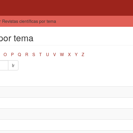
r Revistas científicas por tema
 por tema
O
P
Q
R
S
T
U
V
W
X
Y
Z
Ir