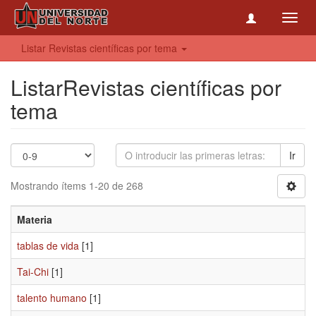
Toggl
navig
Listar Revistas científicas por tema
ListarRevistas científicas por
tema
Ir
Mostrando ítems 1-20 de 268
Materia
tablas de vida
[1]
Tai-Chi
[1]
talento humano
[1]