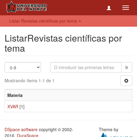
Toggl
navig
Listar Revistas científicas por tema
ListarRevistas científicas por
tema
Ir
Mostrando ítems 1-1 de 1
Materia
XVAR
[1]
DSpace software
copyright © 2002-
Theme by
2016
DuraSpace