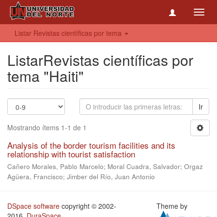
Toggl
navig
Listar Revistas científicas por tema
ListarRevistas científicas por
tema "Haiti"
Ir
Mostrando ítems 1-1 de 1
Analysis of the border tourism facilities and its
relationship with tourist satisfaction
Cañero Morales, Pablo Marcelo; Moral Cuadra, Salvador; Orgaz
Agüera, Francisco; Jimber del Río, Juan Antonio
DSpace software
copyright © 2002-
Theme by
2016
DuraSpace