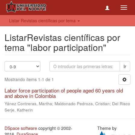
Toggl
navig
Listar Revistas científicas por tema
ListarRevistas científicas por
tema "labor participation"
Ir
Mostrando ítems 1-1 de 1
Labor force participation of people aged 60 years old
and above in Colombia
Yánez Contreras, Martha; Maldonado Pedroza, Cristian; Del Risco
Serje, Katherin
DSpace software
copyright © 2002-
Theme by
2016
DuraSpace