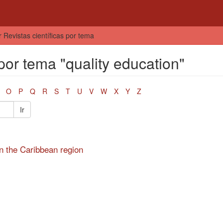
r Revistas científicas por tema
 por tema "quality education"
O
P
Q
R
S
T
U
V
W
X
Y
Z
Ir
in the Caribbean region