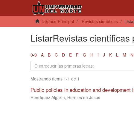
DSpace Principal
Revistas científicas
Lista
ListarRevistas científicas
0-9
A
B
C
D
E
F
G
H
I
J
K
L
M
N
Mostrando ítems 1-1 de 1
Public policies in education and development 
Henríquez Algarín, Hermes de Jesús