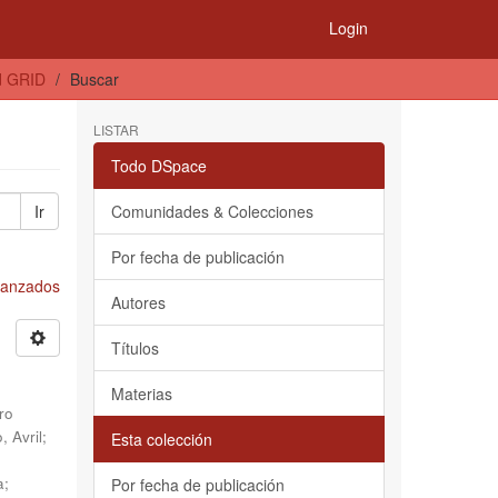
Login
d GRID
Buscar
LISTAR
Todo DSpace
Ir
Comunidades & Colecciones
Por fecha de publicación
Avanzados
Autores
Títulos
Materias
ro
, Avril
;
Esta colección
a
;
Por fecha de publicación