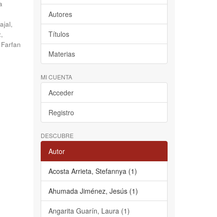
a
Autores
jal,
Títulos
,
;
Farfan
Materias
MI CUENTA
Acceder
Registro
DESCUBRE
Autor
Acosta Arrieta, Stefannya (1)
Ahumada Jiménez, Jesús (1)
Angarita Guarín, Laura (1)