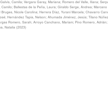
Galvis, Camila
;
Vergara Garay, Mariana
;
Romero del Valle, Iliana
;
Serp
, Camilo
;
Ballestas de la Peña, Laura
;
Giraldo Serge, Andrea
;
Marcano
 Bruges, Nicole Carolina
;
Herrera Díaz, Yurani Marcela
;
Chavarro Carva
José
;
Hernández Tapia, Nelson
;
Ahumada Jiménez, Jesús
;
Tilano Núñez
argas Romero, Sarah
;
Arroyo Canchano, Mariam
;
Pino Romero, Adrián
ña, Natalia
(
2023
)