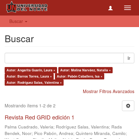
Toggl
navig
Buscar
Buscar
Ir
Autor: Angarita Guarín, Laura ×
Autor: Molina Narváez, Natalia ×
Autor: Barros Torres, Laura ×
Autor: Pabón Caballero, Isa ×
Autor: Rodríguez Salas, Valentina ×
Mostrar Filtros Avanzados
Mostrando ítems 1-2 de 2
Revista Red GRID edición 1
Palma Cuadrado, Valeria
;
Rodríguez Salas, Valentina
;
Rada
Bendek, Noor
;
Pico Pabón, Andrea
;
Quintero Miranda, Camilo
;