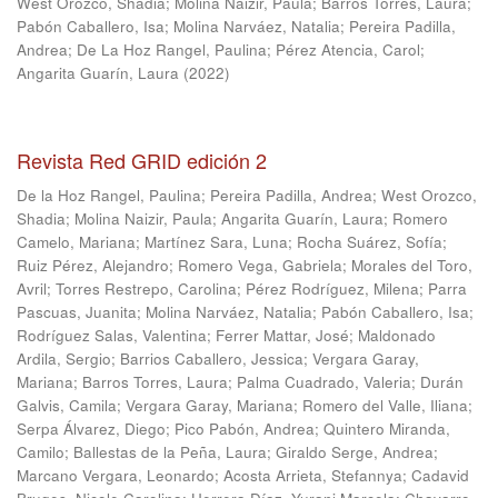
West Orozco, Shadia
;
Molina Naizir, Paula
;
Barros Torres, Laura
;
Pabón Caballero, Isa
;
Molina Narváez, Natalia
;
Pereira Padilla,
Andrea
;
De La Hoz Rangel, Paulina
;
Pérez Atencia, Carol
;
Angarita Guarín, Laura
(
2022
)
Revista Red GRID edición 2
De la Hoz Rangel, Paulina
;
Pereira Padilla, Andrea
;
West Orozco,
Shadia
;
Molina Naizir, Paula
;
Angarita Guarín, Laura
;
Romero
Camelo, Mariana
;
Martínez Sara, Luna
;
Rocha Suárez, Sofía
;
Ruiz Pérez, Alejandro
;
Romero Vega, Gabriela
;
Morales del Toro,
Avril
;
Torres Restrepo, Carolina
;
Pérez Rodríguez, Milena
;
Parra
Pascuas, Juanita
;
Molina Narváez, Natalia
;
Pabón Caballero, Isa
;
Rodríguez Salas, Valentina
;
Ferrer Mattar, José
;
Maldonado
Ardila, Sergio
;
Barrios Caballero, Jessica
;
Vergara Garay,
Mariana
;
Barros Torres, Laura
;
Palma Cuadrado, Valeria
;
Durán
Galvis, Camila
;
Vergara Garay, Mariana
;
Romero del Valle, Iliana
;
Serpa Álvarez, Diego
;
Pico Pabón, Andrea
;
Quintero Miranda,
Camilo
;
Ballestas de la Peña, Laura
;
Giraldo Serge, Andrea
;
Marcano Vergara, Leonardo
;
Acosta Arrieta, Stefannya
;
Cadavid