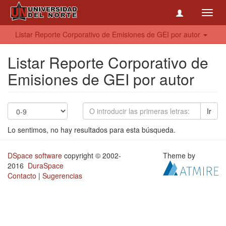
Toggl
navig
Listar Reporte Corporativo de Emisiones de GEI por autor
Listar Reporte Corporativo de
Emisiones de GEI por autor
Ir
Lo sentimos, no hay resultados para esta búsqueda.
DSpace software
copyright © 2002-
Theme by
2016
DuraSpace
Contacto
|
Sugerencias