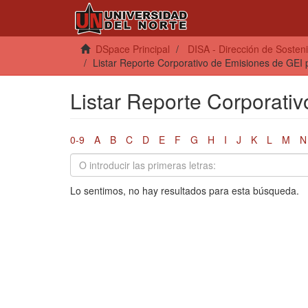
DSpace Principal
DISA - Dirección de Sosteni
Listar Reporte Corporativo de Emisiones de GEI 
Listar Reporte Corporati
0-9
A
B
C
D
E
F
G
H
I
J
K
L
M
N
Lo sentimos, no hay resultados para esta búsqueda.