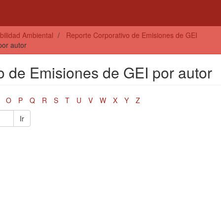
bilidad Ambiental
Reporte Corporativo de Emisiones de GEI
por autor
vo de Emisiones de GEI por autor
O
P
Q
R
S
T
U
V
W
X
Y
Z
Ir