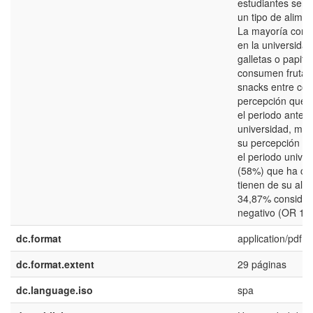
estudiantes seña
un tipo de alime
La mayoría cons
en la universida
galletas o papit
consumen frutas 
snacks entre com
percepción que t
el periodo antes 
universidad, mu
su percepción era
el periodo univer
(58%) que ha ca
tienen de su alim
34,87% consider
negativo (OR 1,6
dc.format
application/pdf
dc.format.extent
29 páginas
dc.language.iso
spa