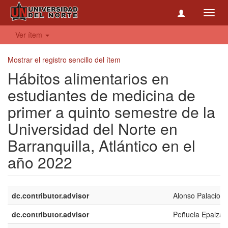
Toggl
navig
Ver ítem
Mostrar el registro sencillo del ítem
Hábitos alimentarios en
estudiantes de medicina de
primer a quinto semestre de la
Universidad del Norte en
Barranquilla, Atlántico en el
año 2022
dc.contributor.advisor
Alonso Palacio, 
dc.contributor.advisor
Peñuela Epalza,