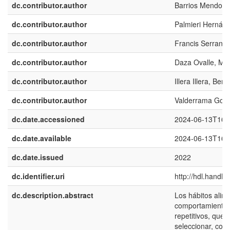
dc.contributor.author
Barrios Mendoza,
dc.contributor.author
Palmieri Hernán
dc.contributor.author
Francis Serrano,
dc.contributor.author
Daza Ovalle, Ma
dc.contributor.author
Illera Illera, Ber
dc.contributor.author
Valderrama Gonz
dc.date.accessioned
2024-06-13T16:
dc.date.available
2024-06-13T16:
dc.date.issued
2022
dc.identifier.uri
http://hdl.handl
dc.description.abstract
Los hábitos alim
comportamientos 
repetitivos, que
seleccionar, cons