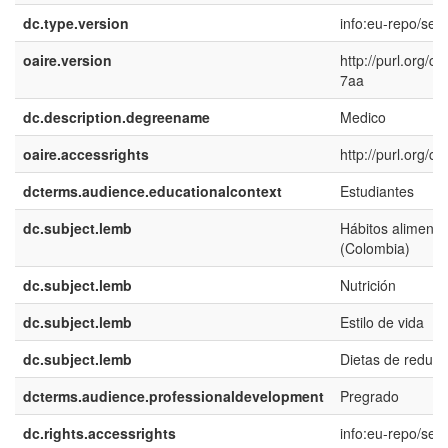
dc.type.version
info:eu-repo/sem
oaire.version
http://purl.org/
7aa
dc.description.degreename
Medico
oaire.accessrights
http://purl.org/c
dcterms.audience.educationalcontext
Estudiantes
dc.subject.lemb
Hábitos alimentic
(Colombia)
dc.subject.lemb
Nutrición
dc.subject.lemb
Estilo de vida
dc.subject.lemb
Dietas de reducc
dcterms.audience.professionaldevelopment
Pregrado
dc.rights.accessrights
info:eu-repo/se