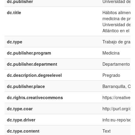
dc.publisher
Universidad del 
dc.title
Hábitos alimenta
medicina de prim
Universidad del N
Atlántico en el 
dc.type
Trabajo de grado
dc.publisher.program
Medicina
dc.publisher.department
Departamento de
dc.description.degreelevel
Pregrado
dc.publisher.place
Barranquilla, Co
dc.rights.creativecommons
https://creative
dc.type.coar
http://purl.org/
dc.type.driver
info:eu-repo/sem
dc.type.content
Text