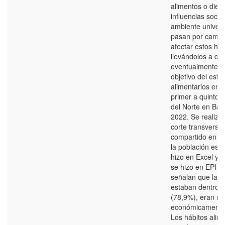
alimentos o diet
influencias social
ambiente univers
pasan por cambi
afectar estos háb
llevándolos a de
eventualmente va
objetivo del estud
alimentarios en 
primer a quinto 
del Norte en Barr
2022. Se realizó 
corte transversal
compartido en lí
la población est
hizo en Excel y 
se hizo en EPI–I
señalan que la m
estaban dentro d
(78,9%), eran m
económicamente
Los hábitos alim