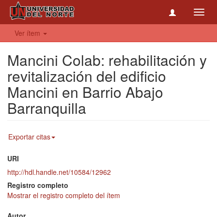
Toggl
navig
Ver ítem
Mancini Colab: rehabilitación y
revitalización del edificio
Mancini en Barrio Abajo
Barranquilla
Exportar citas
URI
http://hdl.handle.net/10584/12962
Registro completo
Mostrar el registro completo del ítem
Autor