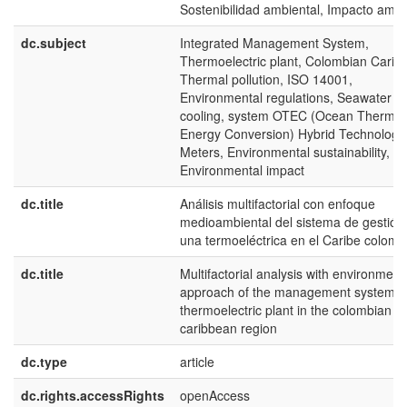
Sostenibilidad ambiental, Impacto ambi
dc.subject
Integrated Management System,
Thermoelectric plant, Colombian Carib
Thermal pollution, ISO 14001,
Environmental regulations, Seawater C
cooling, system OTEC (Ocean Thermal
Energy Conversion) Hybrid Technology
Meters, Environmental sustainability,
Environmental impact
dc.title
Análisis multifactorial con enfoque
medioambiental del sistema de gestión
una termoeléctrica en el Caribe colomb
dc.title
Multifactorial analysis with environment
approach of the management system o
thermoelectric plant in the colombian
caribbean region
dc.type
article
dc.rights.accessRights
openAccess