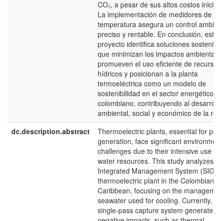
CO₂, a pesar de sus altos costos inicial
La implementación de medidores de flu
temperatura asegura un control ambien
preciso y rentable. En conclusión, este
proyecto identifica soluciones sostenibl
que minimizan los impactos ambientale
promueven el uso eficiente de recursos
hídricos y posicionan a la planta
termoeléctrica como un modelo de
sostenibilidad en el sector energético
colombiano, contribuyendo al desarroll
ambiental, social y económico de la reg
dc.description.abstract
Thermoelectric plants, essential for po
generation, face significant environmen
challenges due to their intensive use of
water resources. This study analyzes t
Integrated Management System (SIGE)
thermoelectric plant in the Colombian
Caribbean, focusing on the managemen
seawater used for cooling. Currently, th
single-pass capture system generates
negative impacts, such as thermal