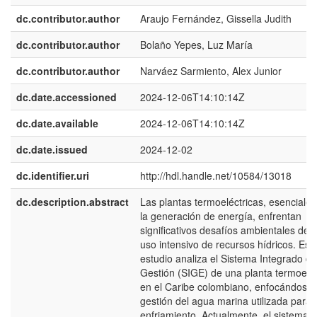
dc.contributor.author
Araujo Fernández, Gissella Judith
dc.contributor.author
Bolaño Yepes, Luz María
dc.contributor.author
Narváez Sarmiento, Alex Junior
dc.date.accessioned
2024-12-06T14:10:14Z
dc.date.available
2024-12-06T14:10:14Z
dc.date.issued
2024-12-02
dc.identifier.uri
http://hdl.handle.net/10584/13018
dc.description.abstract
Las plantas termoeléctricas, esenciales
la generación de energía, enfrentan
significativos desafíos ambientales debi
uso intensivo de recursos hídricos. Est
estudio analiza el Sistema Integrado de
Gestión (SIGE) de una planta termoeléc
en el Caribe colombiano, enfocándose 
gestión del agua marina utilizada para 
enfriamiento. Actualmente, el sistema 