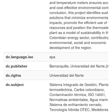
and temperature meters ensures accur
and cost-effective environmental control
conclusion, this project identifies susta
solutions that minimize environmental
impacts, promote the efficient use of w
resources and position the thermoelectr
plant as a model of sustainability in the
Colombian energy sector, contributing t
environmental, social and economic
development of the region.
dc.language.iso
spa
dc.publisher
Barranquilla, Universidad del Norte,20
dc.rights
Universidad del Norte
dc.subject
Sistema Integrado de Gestión, Planta
termoeléctrica, Caribe colombiano,
Contaminación térmica, ISO 14001,
Normativas ambientales, Agua marina,
Sistema de enfriamiento cerrado,
Tecnología híbrida OTEC, Medidores,