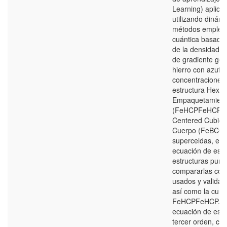
Learning) aplicad
utilizando dinám
métodos emplean
cuántica basadas 
de la densidad (
de gradiente gen
hierro con azufre
concentraciones 
estructura Hexa
Empaquetamient
(FeHCPFeHCP) y 
Centered Cubic 
Cuerpo (FeBCCF
superceldas, est
ecuación de esta
estructuras puras
compararlas con 
usados y validar l
así como la curva
FeHCPFeHCP. Los
ecuación de est
tercer orden, co