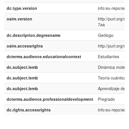
dc.type.version
info:eu-repo/sem
oaire.version
http://purl.org/
7aa
dc.description.degreename
Geólogo
oaire.accessrights
http://purl.org/c
dcterms.audience.educationalcontext
Estudiantes
dc.subject.lemb
Dinámica molecu
dc.subject.lemb
Teoría cuántica
dc.subject.lemb
Aprendizaje de 
dcterms.audience.professionaldevelopment
Pregrado
dc.rights.accessrights
info:eu-repo/se