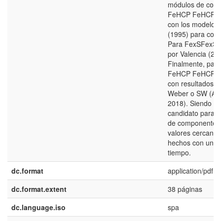
módulos de compr
FeHCP FeHCP y
con los modelos 
(1995) para cond
Para FexSFexS ,
por Valencia (20
Finalmente, para
FeHCP FeHCP lo
con resultados us
Weber o SW (Alf
2018). Siendo nu
candidato para h
de componentes 
valores cercanos
hechos con un m
tiempo.
dc.format
application/pdf
dc.format.extent
38 páginas
dc.language.iso
spa