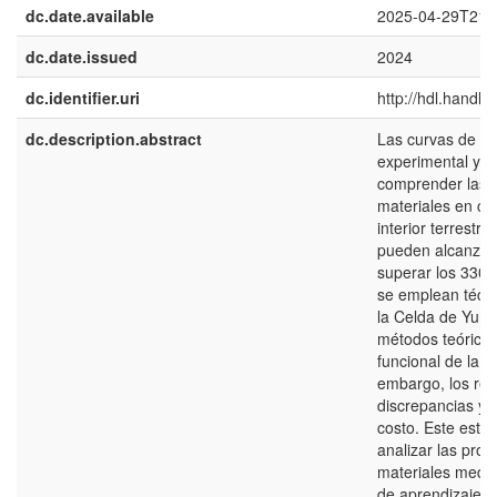
dc.date.available
2025-04-29T21:
dc.date.issued
2024
dc.identifier.uri
http://hdl.handl
dc.description.abstract
Las curvas de fu
experimental y t
comprender las 
materiales en co
interior terrestr
pueden alcanzar 
superar los 330 
se emplean técn
la Celda de Yun
métodos teóricos
funcional de la 
embargo, los res
discrepancias y s
costo. Este estud
analizar las pro
materiales media
de aprendizaje 