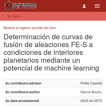
Toggl
navig
Ver ítem
Mostrar el registro sencillo del ítem
Determinación de curvas de
fusión de aleaciones FE-S a
condiciones de interiores
planetarios mediante un
potencial de machine learning
dc.contributor.advisor
Pinilla Castellan
dc.contributor.author
García Acuña, A
dc.date.accessioned
2025-04-29T21: