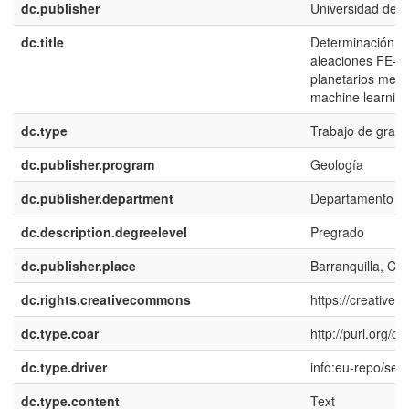
dc.publisher
Universidad del 
dc.title
Determinación de
aleaciones FE-S 
planetarios medi
machine learnin
dc.type
Trabajo de grado
dc.publisher.program
Geología
dc.publisher.department
Departamento de 
dc.description.degreelevel
Pregrado
dc.publisher.place
Barranquilla, Co
dc.rights.creativecommons
https://creative
dc.type.coar
http://purl.org/
dc.type.driver
info:eu-repo/sem
dc.type.content
Text