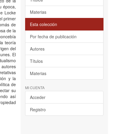
rco de la
su época,
Materias
de Locke
el primer
Esta colección
Tomás de
sa de la
concebía
Por fecha de publicación
a teoría
rigen del
Autores
unes. El
idualismo
Títulos
 autores
etativas
Materias
ión y la
lítica de
MI CUENTA
ectar su
endo así
Acceder
ropiedad
Registro