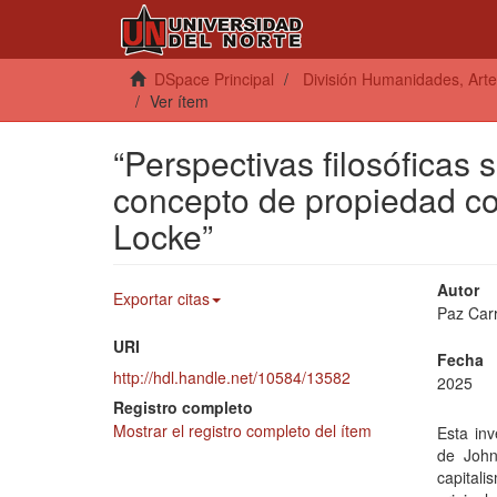
DSpace Principal
División Humanidades, Arte
Ver ítem
“Perspectivas filosóficas 
concepto de propiedad co
Locke”
Autor
Exportar citas
Paz Car
URI
Fecha
http://hdl.handle.net/10584/13582
2025
Registro completo
Mostrar el registro completo del ítem
Esta inv
de John
capitali