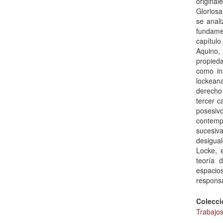
original
Gloriosa
se anal
fundamen
capítul
Aquino,
propied
como in
lockeana
derecho 
tercer c
posesiv
contemp
sucesiv
desigual
Locke, e
teoría 
espacio
respons
Colecci
Trabajos