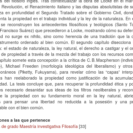
es del filósofo inglés. Tras contextualizar la obra de Locke en el ma
 Revolución, el Renacimiento italiano y las disputas absolutistas de 
iza en profundidad el Segundo Tratado sobre el Gobierno Civil, don
ta la propiedad en el trabajo individual y la ley de la naturaleza. En 
o se reconstruyen los antecedentes filosóficos y teológicos (Santo 
 Francisco Suárez) que precedieron a Locke, mostrando cómo su defen
ad no surge ex nihilo, sino como herencia de una tradición que la 
strumento ordenado al bien común. El segundo capítulo disecciona l
: el estado de naturaleza, la ley natural, el derecho a castigar y el o
de propiedad a través de la mezcla del trabajo con los recursos com
apítulo somete esta concepción a la crítica de C. B. Macpherson (indiv
o), Michael Freeden (morfología ideológica del liberalismo) y otros
oráneos (Piketty, Fukuyama), para revelar cómo las “capas” interpr
as han reelaborado la propiedad como justificación de la acumulac
dad. La tesis concluye que, para recuperar la profundidad ética y po
s necesario desanidar sus ideas de los filtros neoliberales y recon
de la propiedad con su fundamento moral en la ley natural, abri
s para pensar una libertad no reducida a la posesión y una p
able con el bien común.
ones a las que pertenece
 de grado Maestría investigativa Filosofía
[33]