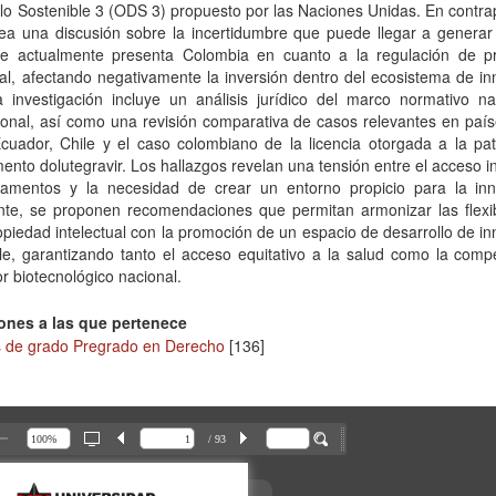
lo Sostenible 3 (ODS 3) propuesto por las Naciones Unidas. En contra
ea una discusión sobre la incertidumbre que puede llegar a generar 
ue actualmente presenta Colombia en cuanto a la regulación de p
ual, afectando negativamente la inversión dentro del ecosistema de i
a investigación incluye un análisis jurídico del marco normativo na
ional, así como una revisión comparativa de casos relevantes en paí
Ecuador, Chile y el caso colombiano de la licencia otorgada a la pa
nto dolutegravir. Los hallazgos revelan una tensión entre el acceso 
amentos y la necesidad de crear un entorno propicio para la inn
nte, se proponen recomendaciones que permitan armonizar las flexib
opiedad intelectual con la promoción de un espacio de desarrollo de i
le, garantizando tanto el acceso equitativo a la salud como la compe
or biotecnológico nacional.
ones a las que pertenece
s de grado Pregrado en Derecho
[136]
/ 93