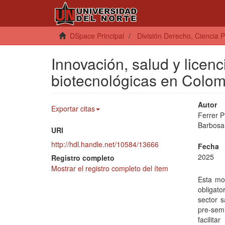
DSpace Principal
División Derecho, Ciencia P
Innovación, salud y licen
biotecnológicas en Colom
Autor
Exportar citas
Ferrer P
Barbosa
URI
http://hdl.handle.net/10584/13666
Fecha
2025
Registro completo
Mostrar el registro completo del ítem
Esta mo
obligato
sector 
pre-semi
facilit