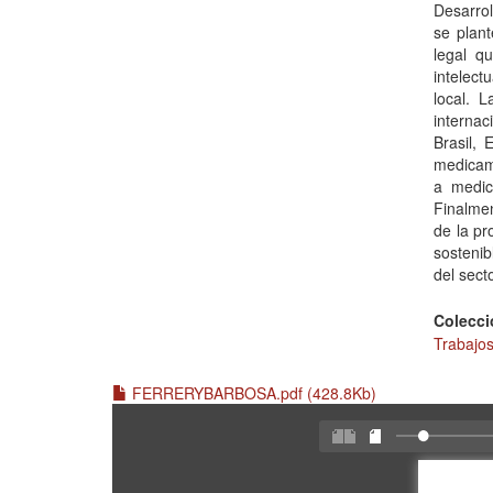
Desarrol
se plant
legal q
intelect
local. L
internac
Brasil, 
medicame
a medic
Finalme
de la pr
sostenib
del sect
Colecci
Trabajo
FERRERYBARBOSA.pdf (428.8Kb)