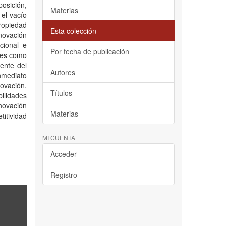
posición,
Materias
el vacío
ropiedad
Esta colección
nnovación
cional e
Por fecha de publicación
ses como
tente del
Autores
inmediato
ovación.
Títulos
ilidades
nnovación
Materias
titividad
MI CUENTA
Acceder
Registro