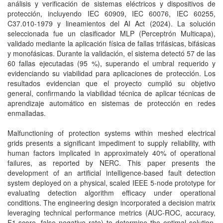
análisis y verificación de sistemas eléctricos y dispositivos de
protección, incluyendo IEC 60909, IEC 60076, IEC 60255,
C37.010-1979 y lineamientos del AI Act (2024). La solución
seleccionada fue un clasificador MLP (Perceptrón Multicapa),
validado mediante la aplicación física de fallas trifásicas, bifásicas
y monofásicas. Durante la validación, el sistema detectó 57 de las
60 fallas ejecutadas (95 %), superando el umbral requerido y
evidenciando su viabilidad para aplicaciones de protección. Los
resultados evidencian que el proyecto cumplió su objetivo
general, confirmando la viabilidad técnica de aplicar técnicas de
aprendizaje automático en sistemas de protección en redes
enmalladas.
Malfunctioning of protection systems within meshed electrical
grids presents a significant impediment to supply reliability, with
human factors implicated in approximately 40% of operational
failures, as reported by NERC. This paper presents the
development of an artificial intelligence-based fault detection
system deployed on a physical, scaled IEEE 5-node prototype for
evaluating detection algorithm efficacy under operational
conditions. The engineering design incorporated a decision matrix
leveraging technical performance metrics (AUC-ROC, accuracy,
F1-score, false negative rate) to determine the optimal solution.