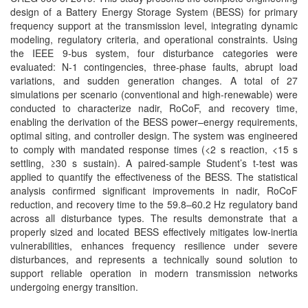
design of a Battery Energy Storage System (BESS) for primary
frequency support at the transmission level, integrating dynamic
modeling, regulatory criteria, and operational constraints. Using
the IEEE 9-bus system, four disturbance categories were
evaluated: N-1 contingencies, three-phase faults, abrupt load
variations, and sudden generation changes. A total of 27
simulations per scenario (conventional and high-renewable) were
conducted to characterize nadir, RoCoF, and recovery time,
enabling the derivation of the BESS power–energy requirements,
optimal siting, and controller design. The system was engineered
to comply with mandated response times (<2 s reaction, <15 s
settling, ≥30 s sustain). A paired-sample Student’s t-test was
applied to quantify the effectiveness of the BESS. The statistical
analysis confirmed significant improvements in nadir, RoCoF
reduction, and recovery time to the 59.8–60.2 Hz regulatory band
across all disturbance types. The results demonstrate that a
properly sized and located BESS effectively mitigates low-inertia
vulnerabilities, enhances frequency resilience under severe
disturbances, and represents a technically sound solution to
support reliable operation in modern transmission networks
undergoing energy transition.