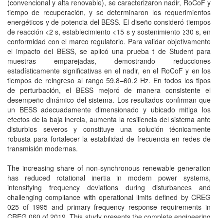
(convencional y alta renovable), se caracterizaron nadir, RoCoF y
tiempo de recuperación, y se determinaron los requerimientos
energéticos y de potencia del BESS. El diseño consideró tiempos
de reacción <2 s, establecimiento <15 s y sostenimiento ≥30 s, en
conformidad con el marco regulatorio. Para validar objetivamente
el impacto del BESS, se aplicó una prueba t de Student para
muestras emparejadas, demostrando reducciones
estadísticamente significativas en el nadir, en el RoCoF y en los
tiempos de reingreso al rango 59.8–60.2 Hz. En todos los tipos
de perturbación, el BESS mejoró de manera consistente el
desempeño dinámico del sistema. Los resultados confirman que
un BESS adecuadamente dimensionado y ubicado mitiga los
efectos de la baja inercia, aumenta la resiliencia del sistema ante
disturbios severos y constituye una solución técnicamente
robusta para fortalecer la estabilidad de frecuencia en redes de
transmisión modernas.
The increasing share of non-synchronous renewable generation
has reduced rotational inertia in modern power systems,
intensifying frequency deviations during disturbances and
challenging compliance with operational limits defined by CREG
025 of 1995 and primary frequency response requirements in
CREG 060 of 2019. This study presents the complete engineering