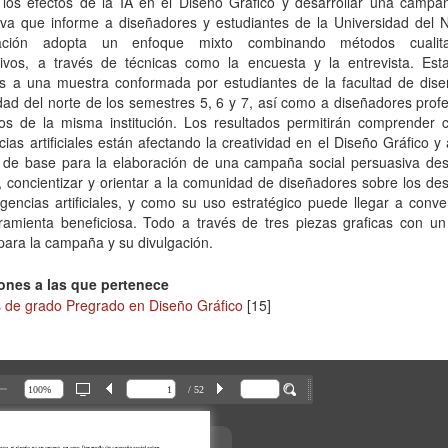
 los efectos de la IA en el Diseño Gráfico y desarrollar una campañ
iva que informe a diseñadores y estudiantes de la Universidad del N
igación adopta un enfoque mixto combinando métodos cualita
ativos, a través de técnicas como la encuesta y la entrevista. Est
as a una muestra conformada por estudiantes de la facultad de dise
dad del norte de los semestres 5, 6 y 7, así como a diseñadores prof
os de la misma institución. Los resultados permitirán comprender 
ncias artificiales están afectando la creatividad en el Diseño Gráfico y
n de base para la elaboración de una campaña social persuasiva des
, concientizar y orientar a la comunidad de diseñadores sobre los de
ligencias artificiales, y como su uso estratégico puede llegar a conve
ramienta beneficiosa. Todo a través de tres piezas graficas con un 
para la campaña y su divulgación.
ones a las que pertenece
s de grado Pregrado en Diseño Gráfico
[15]
/ 52