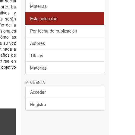
a social
Materias
orte. La
tivos y
Esta colección
as serán
ño de la
esionales
Por fecha de publicación
cómo las
 a su vez
Autores
tinada a
safíos de
Títulos
rtirse en
objetivo
Materias
MI CUENTA
Acceder
Registro