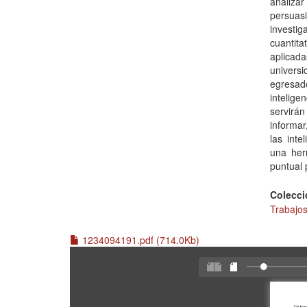
analizar
persuas
invest
cuantit
aplicad
universi
egresad
intelige
servirá
informar
las inte
una her
puntual 
Colecci
Trabajo
1234094191.pdf (714.0Kb)