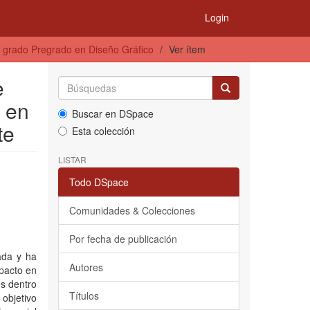
Login
 grado Pregrado en Diseño Gráfico
Ver ítem
e
l en
Buscar en DSpace
te
Esta colección
LISTAR
Todo DSpace
Comunidades & Colecciones
Por fecha de publicación
rada y ha
Autores
mpacto en
es dentro
Títulos
objetivo