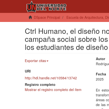
DSpace Principal
Escuela de Arquitectura, D
Ctrl Humano, el diseño no
campaña social sobre los e
los estudiantes de diseño
Autor
Exportar citas
Rodrígue
URI
Fecha
http://hdl.handle.net/10584/13742
2025
Registro completo
Mostrar el registro completo del ítem
En estos
transfor
áreas co
de las 