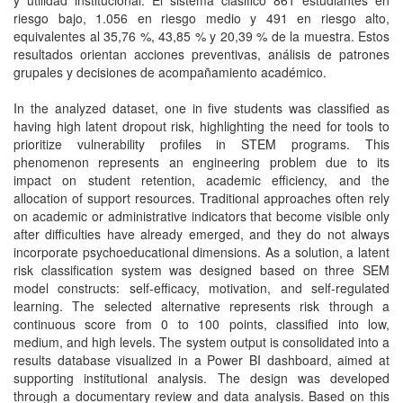
y utilidad institucional. El sistema clasificó 861 estudiantes en
riesgo bajo, 1.056 en riesgo medio y 491 en riesgo alto,
equivalentes al 35,76 %, 43,85 % y 20,39 % de la muestra. Estos
resultados orientan acciones preventivas, análisis de patrones
grupales y decisiones de acompañamiento académico.
In the analyzed dataset, one in five students was classified as
having high latent dropout risk, highlighting the need for tools to
prioritize vulnerability profiles in STEM programs. This
phenomenon represents an engineering problem due to its
impact on student retention, academic efficiency, and the
allocation of support resources. Traditional approaches often rely
on academic or administrative indicators that become visible only
after difficulties have already emerged, and they do not always
incorporate psychoeducational dimensions. As a solution, a latent
risk classification system was designed based on three SEM
model constructs: self-efficacy, motivation, and self-regulated
learning. The selected alternative represents risk through a
continuous score from 0 to 100 points, classified into low,
medium, and high levels. The system output is consolidated into a
results database visualized in a Power BI dashboard, aimed at
supporting institutional analysis. The design was developed
through a documentary review and data analysis. Based on this