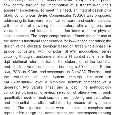
flow control through the modification of a transmission line's
apparent impedance. To meet this need, an integral design of a
Static Synchronous Series Compensator (SSSC) was proposed,
addressing its hardware, electrical software, and control aspects,
with the aim of providing the laboratory with a rigorous and
validated technical foundation that facilitates a future physical
implementation. The scope comprised four fronts: the definition of
the device's functional specifications for low-voltage operation; the
design of the electrical topology based on three single-phase H-
Bridge converters with unipolar SPWM modulation, series
coupling through transformers, and a PI control scheme in the
dq0 rotational reference frame; the elaboration of the technical
and constructive documentation, including a 3D model in Fusion
360, PCBs in KiCad, and schematics in AutoCAD Electrical; and
the validation of the system through simulation in
MATLAB/Simulink over a simplified network composed of a
generator, two parallel lines, and a load. The methodology
combined bibliographic review, selection of alternatives through
quantitative decision matrices, detailed modeling and simulation,
and inferential statistical validation by means of hypothesis
testing. The expected results were to obtain a complete and
reproducible design that demonstrates accurate setpoint tracking