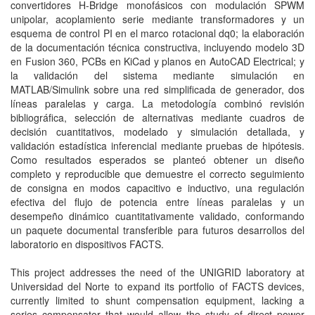
convertidores H-Bridge monofásicos con modulación SPWM
unipolar, acoplamiento serie mediante transformadores y un
esquema de control PI en el marco rotacional dq0; la elaboración
de la documentación técnica constructiva, incluyendo modelo 3D
en Fusion 360, PCBs en KiCad y planos en AutoCAD Electrical; y
la validación del sistema mediante simulación en
MATLAB/Simulink sobre una red simplificada de generador, dos
líneas paralelas y carga. La metodología combinó revisión
bibliográfica, selección de alternativas mediante cuadros de
decisión cuantitativos, modelado y simulación detallada, y
validación estadística inferencial mediante pruebas de hipótesis.
Como resultados esperados se planteó obtener un diseño
completo y reproducible que demuestre el correcto seguimiento
de consigna en modos capacitivo e inductivo, una regulación
efectiva del flujo de potencia entre líneas paralelas y un
desempeño dinámico cuantitativamente validado, conformando
un paquete documental transferible para futuros desarrollos del
laboratorio en dispositivos FACTS.
This project addresses the need of the UNIGRID laboratory at
Universidad del Norte to expand its portfolio of FACTS devices,
currently limited to shunt compensation equipment, lacking a
series compensator that would allow the study of direct power