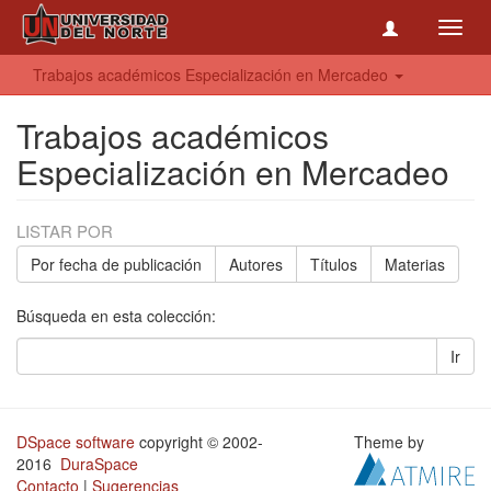
Toggl
navig
Trabajos académicos Especialización en Mercadeo
Trabajos académicos
Especialización en Mercadeo
LISTAR POR
Por fecha de publicación
Autores
Títulos
Materias
Búsqueda en esta colección:
Ir
DSpace software
copyright © 2002-
Theme by
2016
DuraSpace
Contacto
|
Sugerencias