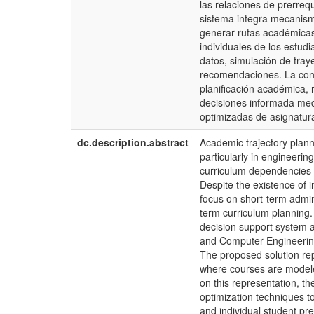
las relaciones de prerrequ
sistema integra mecanismo
generar rutas académicas f
individuales de los estud
datos, simulación de traye
recomendaciones. La cont
planificación académica, 
decisiones informada med
optimizadas de asignatur
dc.description.abstract
Academic trajectory plann
particularly in engineerin
curriculum dependencies s
Despite the existence of i
focus on short-term admin
term curriculum planning.
decision support system 
and Computer Engineering
The proposed solution rep
where courses are modele
on this representation, t
optimization techniques t
and individual student pr