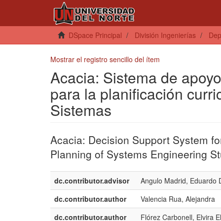
DSpace Principal
División Ingenierías
Dep
Mostrar el registro sencillo del ítem
Acacia: Sistema de apoyo
para la planificación curr
Sistemas
Acacia: Decision Support System fo
Planning of Systems Engineering S
dc.contributor.advisor
Angulo Madrid, Eduardo 
dc.contributor.author
Valencia Rua, Alejandra
dc.contributor.author
Flórez Carbonell, Elvira E