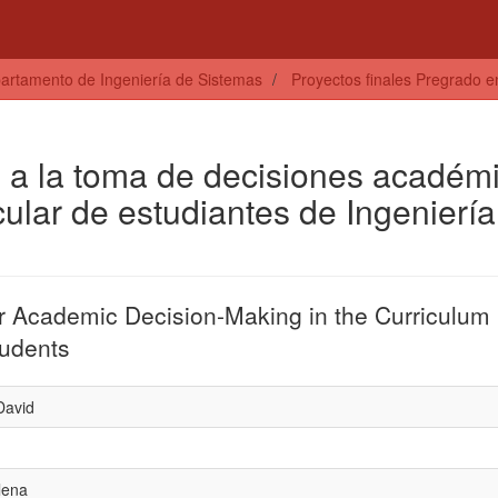
artamento de Ingeniería de Sistemas
Proyectos finales Pregrado 
 a la toma de decisiones académ
icular de estudiantes de Ingenierí
r Academic Decision-Making in the Curriculum
tudents
David
lena