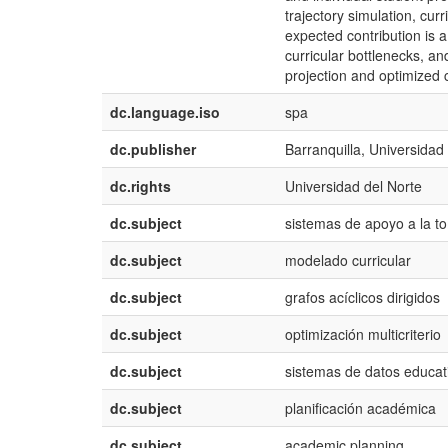
trajectory simulation, cu
expected contribution is 
curricular bottlenecks, a
projection and optimized
dc.language.iso
spa
dc.publisher
Barranquilla, Universidad
dc.rights
Universidad del Norte
dc.subject
sistemas de apoyo a la t
dc.subject
modelado curricular
dc.subject
grafos acíclicos dirigidos
dc.subject
optimización multicriterio
dc.subject
sistemas de datos educat
dc.subject
planificación académica
dc.subject
academic planning